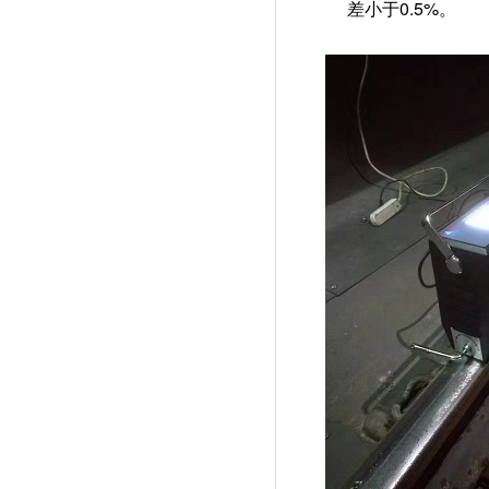
0.5%
差小于
。