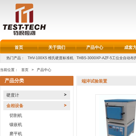
首页
关于我们
产品中心
成套
热门产品：
THV-100XS 维氏硬度标准机
THBS-3000XP-AZF-5工位全自动
LC-250L金相线切割机
...
当前位置：
首页
>
产品中心
产品分类
端淬试验装置
硬度计
金相设备
切割机
镶嵌机
磨平机