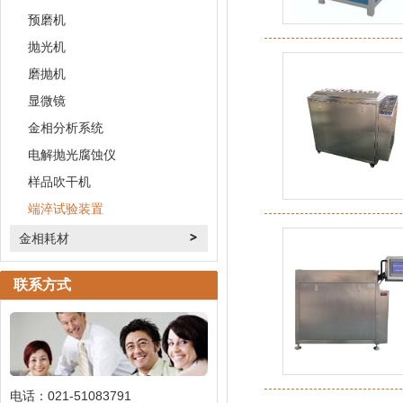
预磨机
抛光机
磨抛机
显微镜
金相分析系统
电解抛光腐蚀仪
样品吹干机
端淬试验装置
金相耗材
联系方式
电话：021-51083791